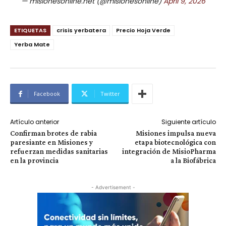
— misionesonline.net (@misionesonline)
April 9, 2026
ETIQUETAS
crisis yerbatera
Precio Hoja Verde
Yerba Mate
Facebook
Twitter
Artículo anterior
Siguiente artículo
Confirman brotes de rabia
Misiones impulsa nueva
paresiante en Misiones y
etapa biotecnológica con
refuerzan medidas sanitarias
integración de MisioPharma
en la provincia
a la Biofábrica
- Advertisement -