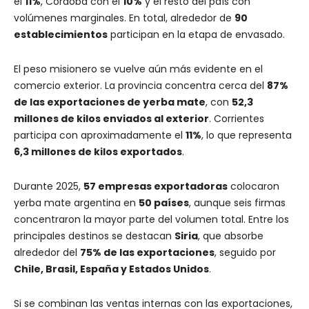
el
11%
, Córdoba con el
10%
y el resto del país con
volúmenes marginales. En total, alrededor de
90
establecimientos
participan en la etapa de envasado.
El peso misionero se vuelve aún más evidente en el
comercio exterior. La provincia concentra cerca del
87%
de las exportaciones de yerba mate
, con
52,3
millones de kilos enviados al exterior
. Corrientes
participa con aproximadamente el
11%
, lo que representa
6,3 millones de kilos exportados
.
Durante 2025,
57 empresas exportadoras
colocaron
yerba mate argentina en
50 países
, aunque seis firmas
concentraron la mayor parte del volumen total. Entre los
principales destinos se destacan
Siria
, que absorbe
alrededor del
75% de las exportaciones
, seguido por
Chile, Brasil, España y Estados Unidos
.
Si se combinan las ventas internas con las exportaciones,