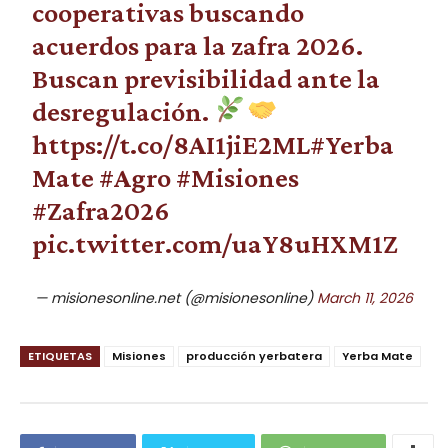
cooperativas buscando
acuerdos para la zafra 2026.
Buscan previsibilidad ante la
desregulación.
https://t.co/8AI1jiE2ML
#Yerba
Mate
#Agro
#Misiones
#Zafra2026
pic.twitter.com/uaY8uHXM1Z
— misionesonline.net (@misionesonline)
March 11, 2026
ETIQUETAS
Misiones
producción yerbatera
Yerba Mate