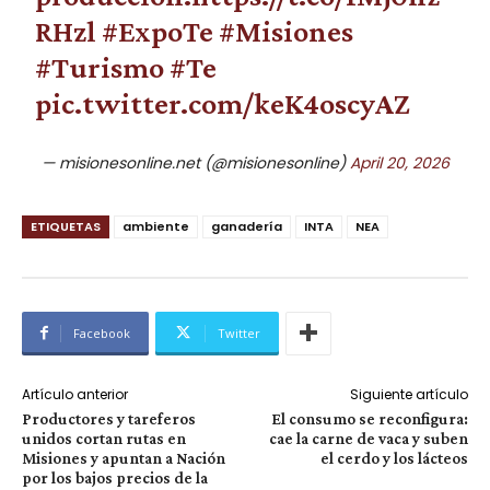
RHzl
#ExpoTe
#Misiones
#Turismo
#Te
pic.twitter.com/keK4oscyAZ
— misionesonline.net (@misionesonline)
April 20, 2026
ETIQUETAS
ambiente
ganadería
INTA
NEA
Facebook
Twitter
Artículo anterior
Siguiente artículo
Productores y tareferos
El consumo se reconfigura:
unidos cortan rutas en
cae la carne de vaca y suben
Misiones y apuntan a Nación
el cerdo y los lácteos
por los bajos precios de la