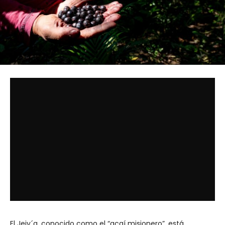
El Jejy´a, conocido como el “açaí misionero”, está