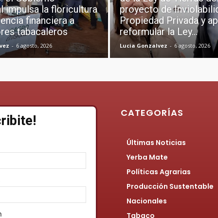
l impulsa la floricultura
proyecto de Inviolabili
encia financiera a
Propiedad Privada y ap
res tabacaleros
reformular la Ley...
vez
-
6 agosto, 2026
Lucia Gonzalvez
-
6 agosto, 2026
CATEGORÍAS
ribite!
Últimas Noticias
Yerba Mate
Políticas Agrarias
s
Producción Sustentable
Nacionales
n
Tabaco