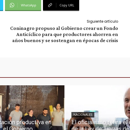
WhatsApp
Copy URL
Siguiente artículo
Coninagro propuso al Gobierno crear un Fondo
Anticíclico para que productores ahorren en
años buenos y se sostengan en épocas de crisis
NACIONALES
icación productiva en
El oficialismo retira el
: el Gobierno
de la Ley de Tierras de