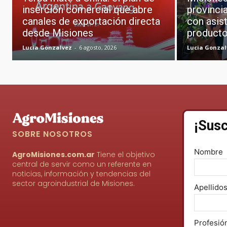
inserción comercial que abre
provincia
canales de exportación directa
con asist
desde Misiones
producto
Lucia Gonzalvez
-
6 agosto, 2026
Lucia Gonzal
¡Susc
SOBRE NOSOTROS
Nombre
AgroMisiones.com.ar
Tiene el objetivo
central de servir como un referente en
noticias, información y tendencias del
sector agroindustrial de Misiones.
Apellido
Profesió