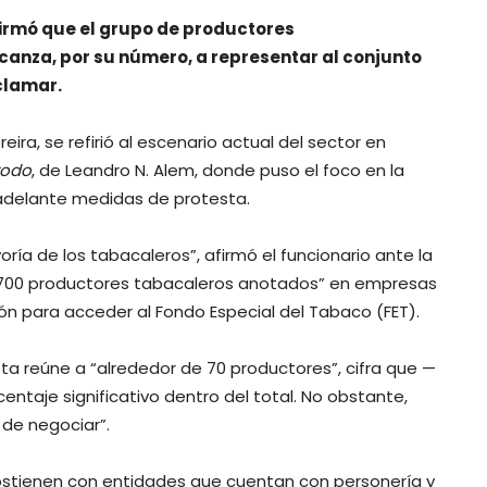
firmó que el grupo de productores
anza, por su número, a representar al conjunto
clamar.
ira, se refirió al escenario actual del sector en
todo
, de Leandro N. Alem, donde puso el foco en la
 adelante medidas de protesta.
oría de los tabacaleros”, afirmó el funcionario ante la
“13.700 productores tabacaleros anotados” en empresas
ción para acceder al Fondo Especial del Tabaco (FET).
ta reúne a “alrededor de 70 productores”, cifra que —
entaje significativo dentro del total. No obstante,
 de negociar”.
ostienen con entidades que cuentan con personería y