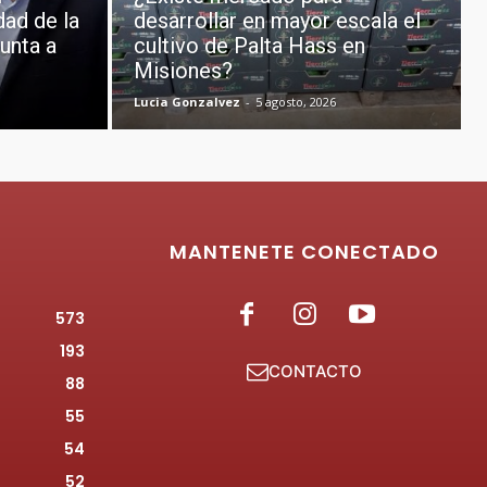
dad de la
desarrollar en mayor escala el
unta a
cultivo de Palta Hass en
Misiones?
Lucia Gonzalvez
-
5 agosto, 2026
MANTENETE CONECTADO
573
193
CONTACTO
88
55
54
52