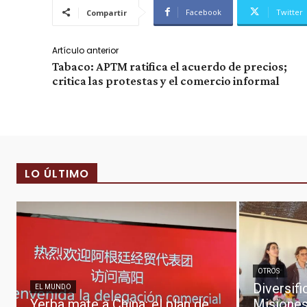
Facebook
Twitter
Compartir
Artículo anterior
Tabaco: APTM ratifica el acuerdo de precios;
critica las protestas y el comercio informal
LO ÚLTIMO
OTROS
Diversif
EL MUNDO
Yerba mate a China: el plan de
Misiones