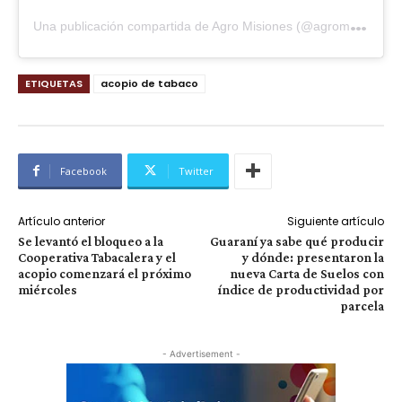
U
na publicación compartida de Agro Misiones (@agromisionesok)
ETIQUETAS
acopio de tabaco
Facebook
Twitter
Artículo anterior
Siguiente artículo
Se levantó el bloqueo a la
Guaraní ya sabe qué producir
Cooperativa Tabacalera y el
y dónde: presentaron la
acopio comenzará el próximo
nueva Carta de Suelos con
miércoles
índice de productividad por
parcela
- Advertisement -