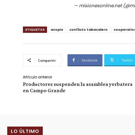
— misionesonline.net (@m
ETIQUETAS
acopio
conflicto tabacalero
cooperativ
Facebook
Twitter
Compartir
Artículo anterior
Productores suspenden la asamblea yerbatera
en Campo Grande
LO ÚLTIMO