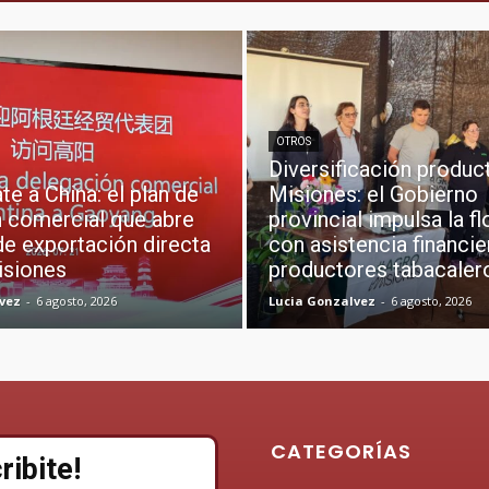
OTROS
Diversificación produc
e a China: el plan de
Misiones: el Gobierno
n comercial que abre
provincial impulsa la fl
de exportación directa
con asistencia financie
isiones
productores tabacaler
vez
-
6 agosto, 2026
Lucia Gonzalvez
-
6 agosto, 2026
CATEGORÍAS
ribite!