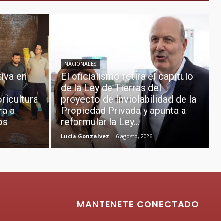
NACIONALES
tiva en
El oficialismo retira el capítulo
de la Ley de Tierras del
oricultura
proyecto de Inviolabilidad de la
ra a
Propiedad Privada y apunta a
os
reformular la Ley...
Lucia Gonzalvez
-
6 agosto, 2026
MANTENETE CONECTADO