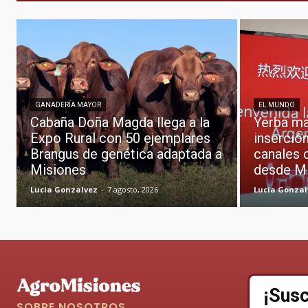
GANADERÍA MAYOR
EL MUNDO
Cabaña Doña Magda llega a la
Yerba mat
Expo Rural con 50 ejemplares
inserció
Brangus de genética adaptada a
canales 
Misiones
desde M
Lucia Gonzalvez
-
7 agosto, 2026
Lucia Gonzal
¡Susc
SOBRE NOSOTROS