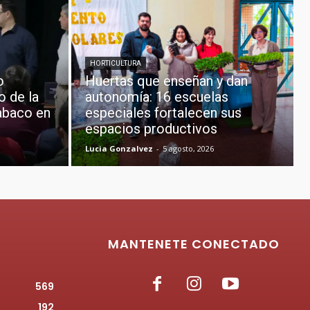
HORTICULTURA
o
Huertas que enseñan y dan
o de la
autonomía: 16 escuelas
abaco en
especiales fortalecen sus
espacios productivos
Lucia Gonzalvez
-
5 agosto, 2026
MANTENETE CONECTADO
569
192