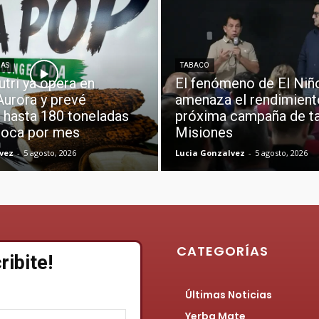
IAS
TABACO
utri ya opera en
El fenómeno de El Niñ
Aurora y prevé
amenaza el rendimient
 hasta 180 toneladas
próxima campaña de t
ioca por mes
Misiones
vez
-
5 agosto, 2026
Lucia Gonzalvez
-
5 agosto, 2026
CATEGORÍAS
ribite!
Últimas Noticias
Yerba Mate