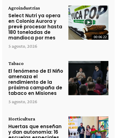
Agroindustrias
Select Nutri ya opera
en Colonia Aurora y
prevé procesar hasta
180 toneladas de
mandioca por mes
00:06:22
5 agosto, 2026
Tabaco
El fenómeno de El Niño
amenaza el
rendimiento de la
próxima campaña de
tabaco en Misiones
5 agosto, 2026
Horticultura
Huertas que enseñan
y dan autonomía: 16
escuelas especiales