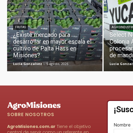
FRUTAS
AGROINDUSTR
¿Existe mercado para
Select N
desarrollar en mayor escala el
Colonia 
cultivo de Palta Hass en
procesar
Misiones?
de mand
Lucia Gonzalvez
-
5 agosto, 2026
Lucia Gonzal
¡Susc
SOBRE NOSOTROS
Nombre
AgroMisiones.com.ar
Tiene el objetivo
central de servir como un referente en