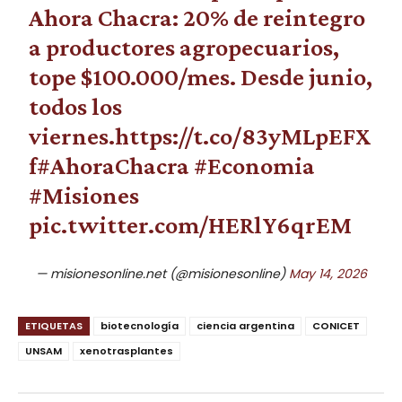
Ahora Chacra: 20% de reintegro
a productores agropecuarios,
tope $100.000/mes. Desde junio,
todos los
viernes.
https://t.co/83yMLpEFX
f
#AhoraChacra
#Economia
#Misiones
pic.twitter.com/HERlY6qrEM
— misionesonline.net (@misionesonline)
May 14, 2026
ETIQUETAS
biotecnología
ciencia argentina
CONICET
UNSAM
xenotrasplantes