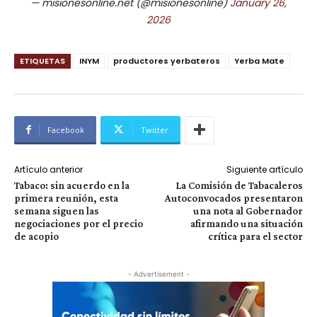
— misionesonline.net (@misionesonline)
January 26,
2026
ETIQUETAS
INYM
productores yerbateros
Yerba Mate
Facebook
Twitter
Artículo anterior
Siguiente artículo
Tabaco: sin acuerdo en la
La Comisión de Tabacaleros
primera reunión, esta
Autoconvocados presentaron
semana siguen las
una nota al Gobernador
negociaciones por el precio
afirmando una situación
de acopio
crítica para el sector
- Advertisement -